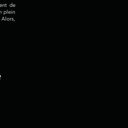
tent de
n plein
Alors,
e