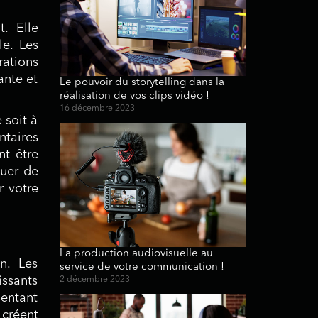
. Elle
le. Les
ations
ante et
Le pouvoir du storytelling dans la
réalisation de vos clips vidéo !
16 décembre 2023
 soit à
ntaires
nt être
quer de
r votre
La production audiovisuelle au
n. Les
service de votre communication !
issants
2 décembre 2023
sentant
 créent