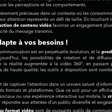
ncer les perceptions et les comportements.
lièrement précieuse dans un contexte où les consomma
ur attention représente un défi de taille. En touchant l
ction de contenu vidéo
favorise un engagement plus
cacité du message transmis.
dapte à vos besoins !
 communication est en perpétuelle évolution, et la
prod
ourd’hui, les possibilités de création et de diffusi
e la réalité augmentée à la vidéo 360°, en passant 
s de haute qualité, les outils à disposition sont nomb
de captiver l’attention dans un univers saturé d’infor
nts formats et plateformes. Que ce soit pour un affich
 sociaux ou une expérience interactive sur mobile, la
c
 répondre aux attentes d’un public diversifié et exigean
au format vidéo
sont de puissants outils de communi