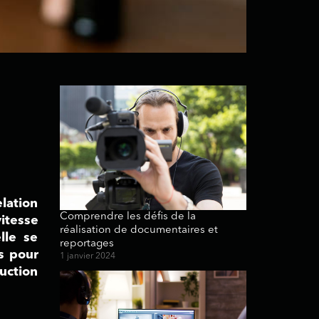
lation
Comprendre les défis de la
itesse
réalisation de documentaires et
lle se
reportages
s pour
1 janvier 2024
uction