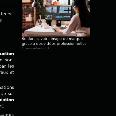
teurs
e
Renforcez votre image de marque
grâce à des vidéos professionnelles
15 novembre 2023
uction
on sont
par les
reux et
mations
age sur
réation
t.
cation.