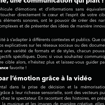
le, une communication qui plaît !
icule d’émotions et d’informations sans équivalent
 toucher directement le cœur et l’esprit de votre cib
éléments sonores, ont le pouvoir de créer des narr
complexes et de présenter des idées de manière innov
té à s’adapter à différents contextes et publics. Que ce
éos explicatives sur les réseaux sociaux ou des docume
e une variété de formats et de styles, chacun pouva
jectifs spécifiques. Donc si vous souhaitez communi
re cible alors, n’hésitez plus et laissez-vous guider pa
rance
favorite !
ar l’émotion grâce à la vidéo
tal dans la prise de décision et la mémorisatio
 grâce à leur richesse sensorielle, sont des vecteurs pu
chez le spectateur. En racontant des histoires, en pré
la musique et les images de manière créative, elles